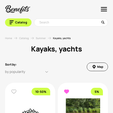
Catalog
Home
Catalog
Summer
Kayaks, yachts
Kayaks, yachts
Sort by:
Map
10-50%
5%