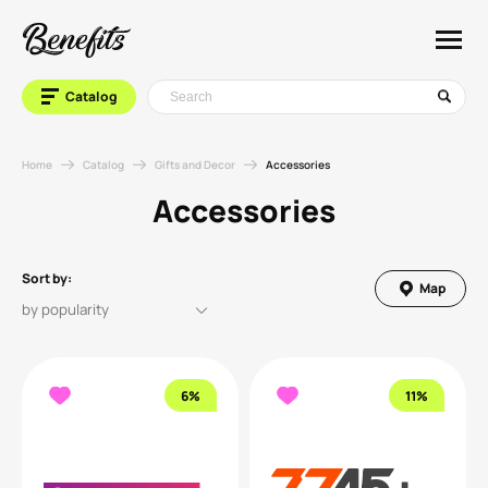
Catalog
Home
Catalog
Gifts and Decor
Accessories
Accessories
Sort by:
Map
6%
11%