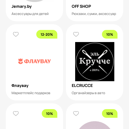
Jemary.by
OFF SHOP
Аксессуары для детей
Рюкзаки, сумки, аксессуар
12-20%
10%
Флаувау
ELCRUCCE
Маркетплейс подарков
Органайзеры в авто
10%
10%