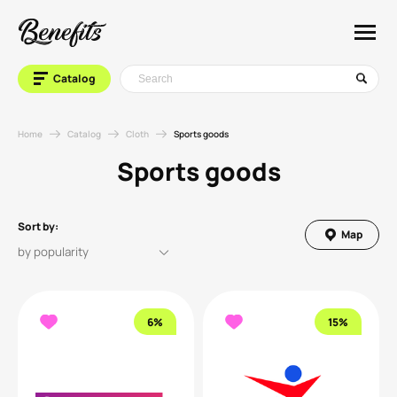
Catalog
Home
Catalog
Cloth
Sports goods
Sports goods
Sort by:
Map
6%
15%