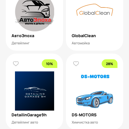
АвтоЭпоха
GlobalClean
Детейлинг
Автомойка
10%
28%
DetailinGarage9h
DS-MOTORS
Детейлинг авто
Химчистка авто