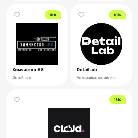
10%
10%
Химчистка #8
DetailLab
Детейлинг
Автомойка, детейлинг
15%