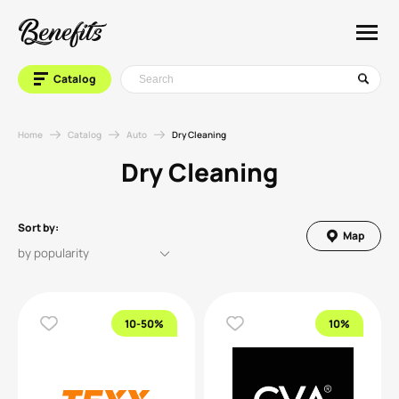
Catalog
Home
Catalog
Auto
Dry Cleaning
Dry Cleaning
Sort by:
Map
10-50%
10%