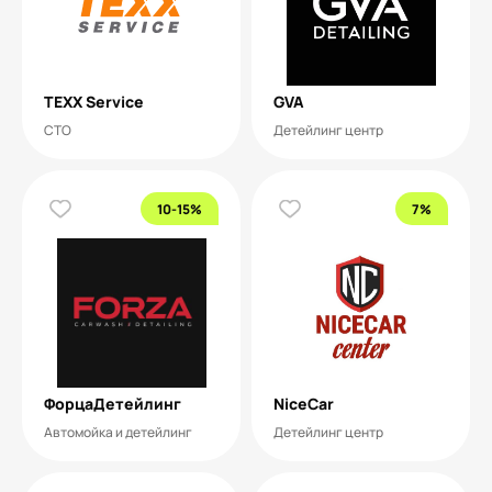
TEXX Service
GVA
СТО
Детейлинг центр
10-15%
7%
ФорцаДетейлинг
NiceCar
Автомойка и детейлинг
Детейлинг центр