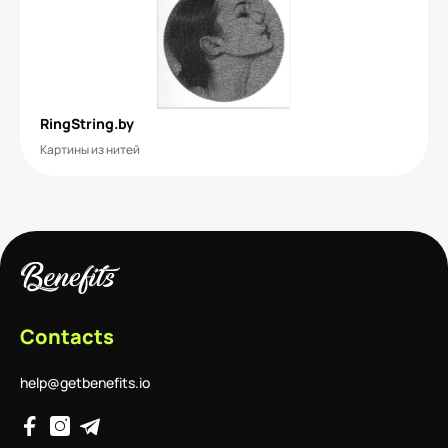
RingString.by
Картины из нитей
Contacts
help@getbenefits.io