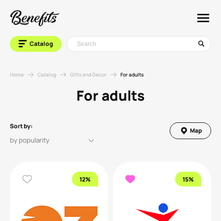
Catalog
Home
Catalog
Gifts and Decor
For adults
For adults
Sort by:
Map
12%
15%