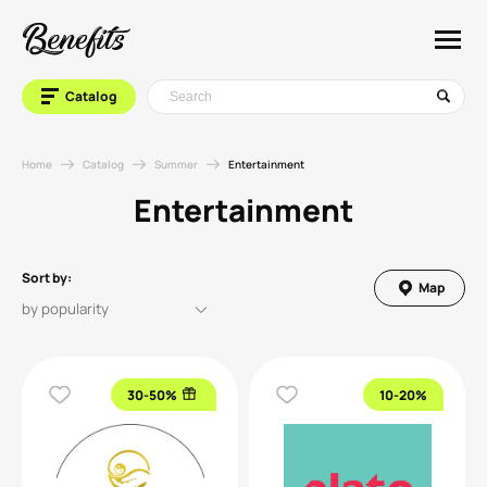
Catalog
Home
Catalog
Summer
Entertainment
Entertainment
Sort by:
Map
30-50%
10-20%