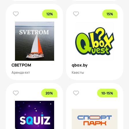
12%
15%
СВЕТРОМ
qbox.by
Аренда яхт
Квесты
20%
10-15%