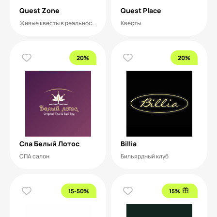
Quest Zone
Quest Place
Живые квесты в реальности
Квесты
20%
20%
Спа Белый Лотос
Billia
СПА салон
Бильярдный клуб
15-50%
15%