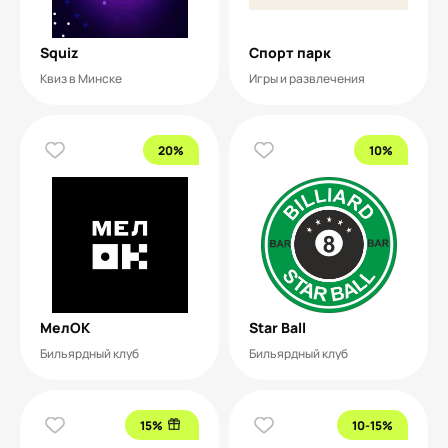
Squiz
Спорт парк
Квиз в Минске
Игры и развлечения
20%
10%
МелОК
Star Ball
Бильярдный клуб
Бильярдный клуб
15%
10-15%