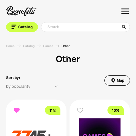
Catalog
Home
Catalog
Games
Other
Other
Sort by:
Map
11%
10%