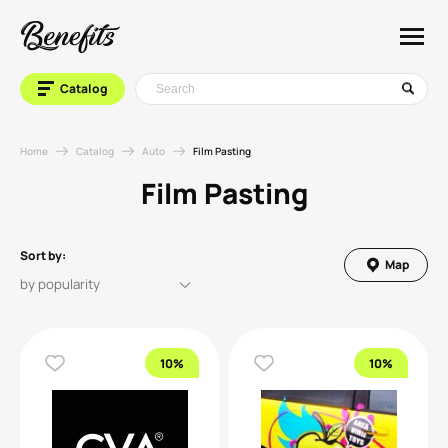
Catalog
Home
Catalog
Auto
Film Pasting
Film Pasting
Sort by:
Map
10%
10%