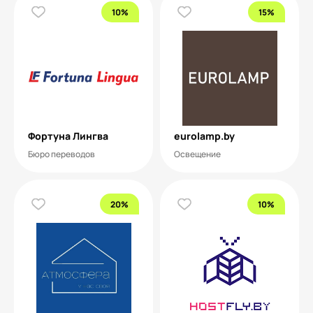
10%
15%
Фортуна Лингва
eurolamp.by
Бюро переводов
Освещение
20%
10%