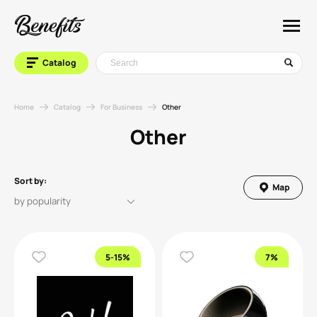
Catalog
Home
Catalog
For Business
Other
Other
Sort by:
Map
5-15%
7%