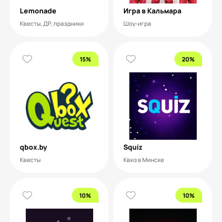
Lemonade
Игра в Кальмара
Квесты, ДР, праздники
Шоу-игра
15%
20%
qbox.by
Squiz
Квесты
Квиз в Минске
10%
10%