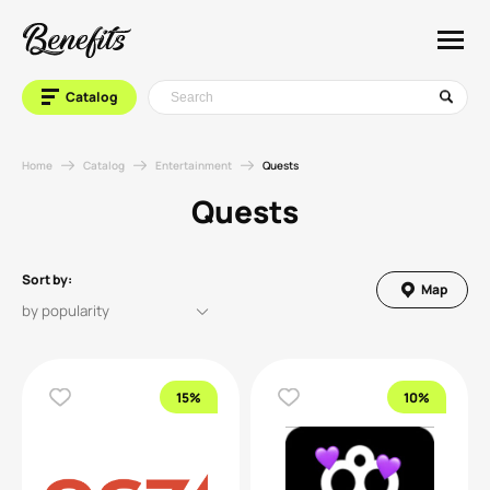
Catalog
Home
Catalog
Entertainment
Quests
Quests
Sort by:
Map
15%
10%