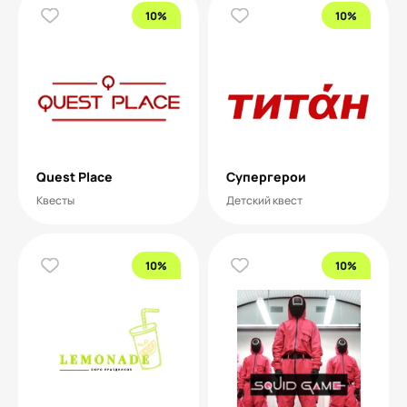
10%
10%
Quest Place
Супергерои
Квесты
Детский квест
10%
10%