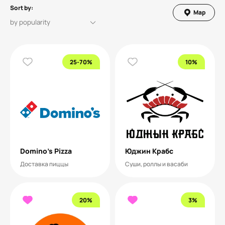
Sort by:
Map
25-70%
10%
Domino’s Pizza
Юджин Крабс
Доставка пиццы
Суши, роллы и васаби
20%
3%