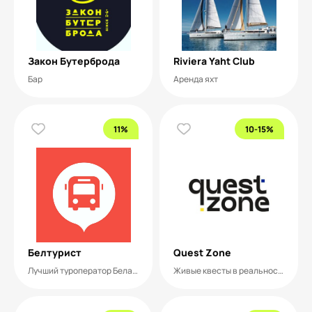
Закон Бутерброда
Riviera Yaht Club
Бар
Аренда яхт
11%
10-15%
Белтурист
Quest Zone
Лучший туроператор Беларуси
Живые квесты в реальности