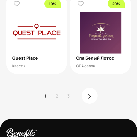
10%
20%
Quest Place
Спа Белый Лотос
Квесты
СПА салон
1
2
3