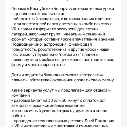
Первые в Республике Беларусь интерактивные уроки
в дополненной реальности:
- абсолютный эксклюзив, в котором знания оживают
- для посетителей парка доступны в комбо пакетах с
VR-играми и в формате экскурсий для летних
лагерей, школьных групп - идеальный семейный
формат, который оставит яркие впечатления и знания.
Подводный мир, астрономия, финансовая
грамотность, робототехника и другие уроки - наши
гости смогут буквально “потрогать” планеты,
прикоснуться к рыбам на дне океана, построить свою
ферму и монетизировать ее.
Дети и родители буквально смогут «потрогать»
планеты, обитателей океана или создать свою ферму.
Какие варианты услуг мы предлагаем для отдыха и
компаний:
- разовые билет на 30 или 60 минут с оплатой для
каждого игрока - семейные выходные,
технологичный уикенд, отдых с друзьями и после
работы
- проведение технологичных детских Дней Рождения
в VR и интерактивами с настоящим гумманоидным