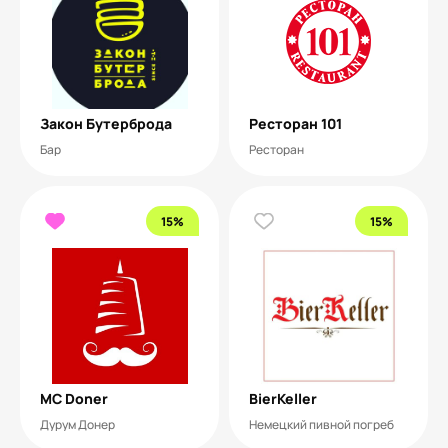
Закон Бутерброда
Ресторан 101
Бар
Ресторан
15%
15%
MC Doner
BierKeller
Дурум Донер
Немецкий пивной погреб