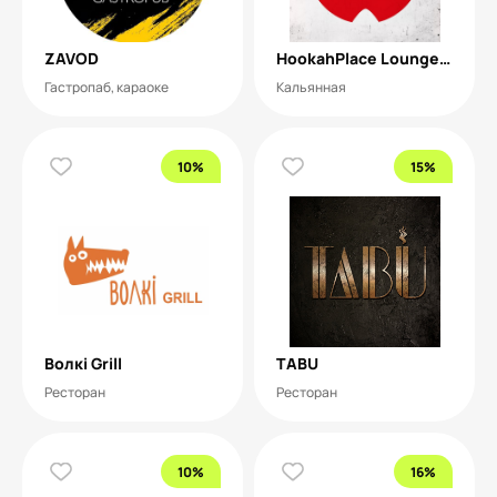
ZAVOD
HookahPlace Lounge Bar
Гастропаб, караоке
Кальянная
10%
15%
Волкi Grill
TABU
Ресторан
Ресторан
10%
16%