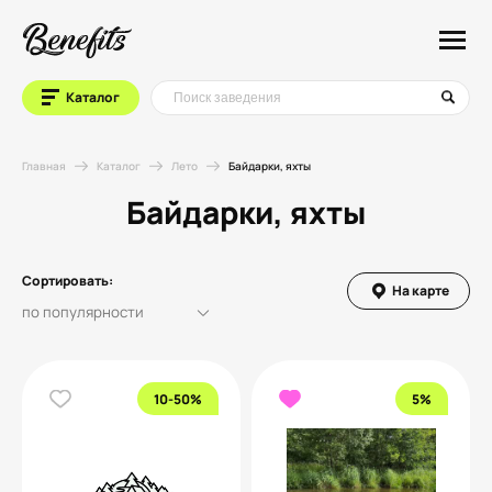
Каталог
Главная
Каталог
Лето
Байдарки, яхты
Байдарки, яхты
Сортировать:
На карте
10-50%
5%