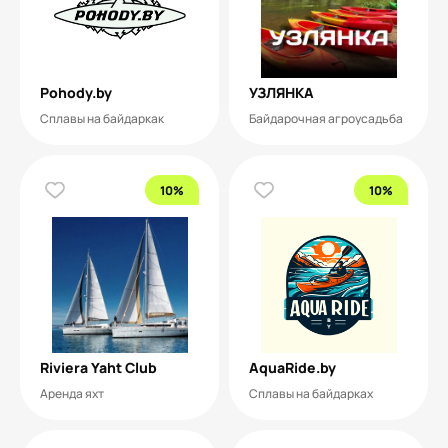
Pohody.by
УЗЛЯНКА
Сплавы на байдаркак
Байдарочная агроусадьба
10%
10%
Riviera Yaht Club
AquaRide.by
Аренда яхт
Сплавы на байдарках