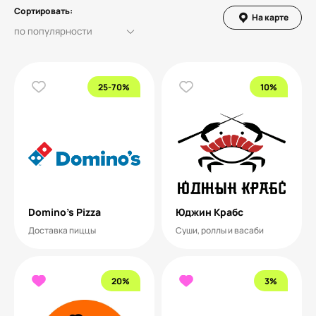
Сортировать:
На карте
25-70%
10%
Domino’s Pizza
Юджин Крабс
Доставка пиццы
Суши, роллы и васаби
20%
3%