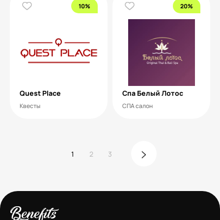
10%
20%
Quest Place
Спа Белый Лотос
Квесты
СПА салон
1
2
3