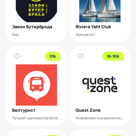
Закон Бутерброда
Riviera Yaht Club
Бар
Аренда яхт
11%
10-15%
Белтурист
Quest Zone
Лучший туроператор Беларуси
Живые квесты в реальности