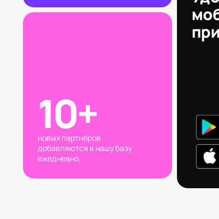
мо
пр
10+
новых партнёров
добавляются в нашу базу
ежедневно.