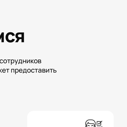
мся
 сотрудников
жет предоставить