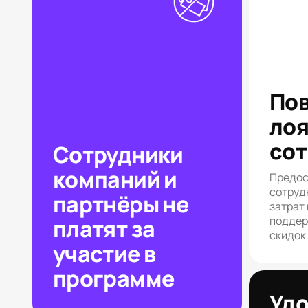
По
лоя
сот
Сотрудники
компаний и
Предос
сотруд
партнёры не
затрат 
поддер
платят за
скидок
участие в
программе
Уд