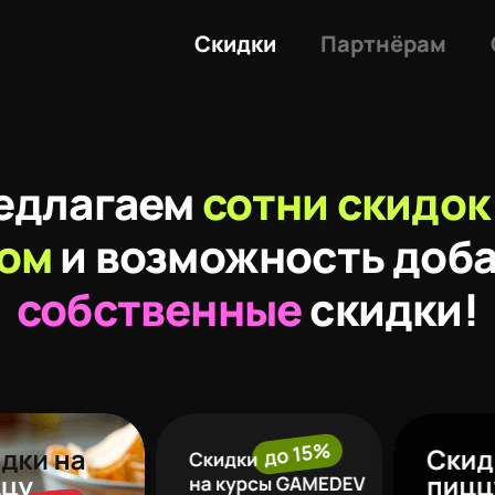
Скидки
Партнёрам
едлагаем
сотни скидок
том
и возможность доб
собственные
скидки!