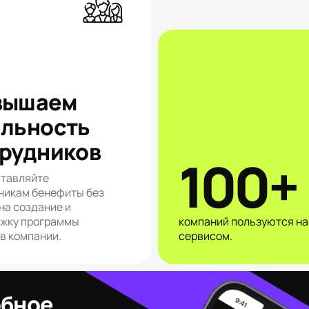
вышаем
льность
рудников
100+
тавляйте
никам бенефиты без
на создание и
жку программы
компаний пользуются н
 в компании.
сервисом.
обное