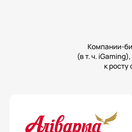
Компании-би
(в т. ч. iGamin
к росту