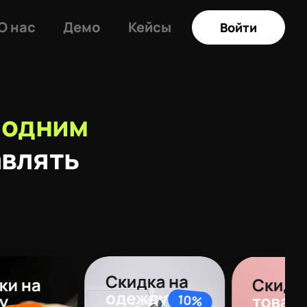
О нас
Демо
Кейсы
Войти
 одним
авлять