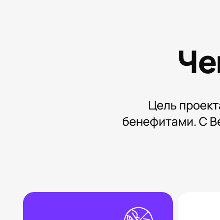
Че
Цель проект
бенефитами. С B