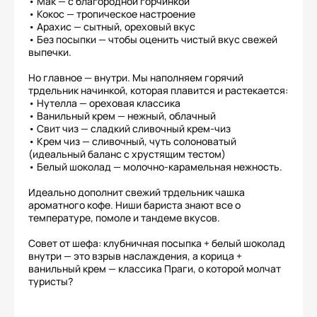
• Мак — с благородной горчинкой
• Кокос — тропическое настроение
• Арахис — сытный, ореховый вкус
• Без посыпки — чтобы оценить чистый вкус свежей
выпечки.
Но главное — внутри. Мы наполняем горячий
трдельник начинкой, которая плавится и растекается:
• Нутелла — ореховая классика
• Ванильный крем — нежный, облачный
• Свит чиз — сладкий сливочный крем-чиз
• Крем чиз — сливочный, чуть солоноватый
(идеальный баланс с хрустящим тестом)
• Белый шоколад — молочно-карамельная нежность.
Идеально дополнит свежий трдельник чашка
ароматного кофе. Ниши бариста знают все о
температуре, помоле и тандеме вкусов.
Совет от шефа: клубничная посыпка + белый шоколад
внутри — это взрыв наслаждения, а корица +
ванильный крем — классика Праги, о которой молчат
туристы?